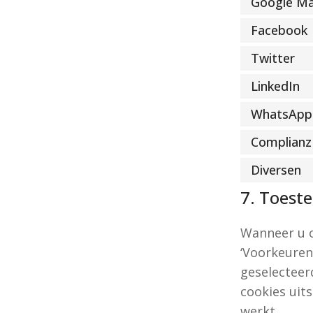
Google M
Facebook
Twitter
LinkedIn
WhatsApp
Complianz
Diversen
7. Toest
Wanneer u o
‘Voorkeuren
geselecteer
cookies uit
werkt.