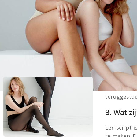
Klachtenpagina
Favorieten
Op onze we
Over ons
andere aanv
F.A.Q.
via derden 
Betaalinformatie
u over het 
Verzendinformatie
Contact
2. Wat zi
Een cookie 
browser op 
informatie 
teruggestu
3. Wat zij
Een script 
te maken. D