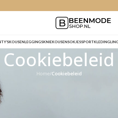
NTY’S
KOUSEN
LEGGINGS
KNIEKOUSEN
SOKJES
SPORTKLEDING
LIN
Cookiebeleid
Home
/
Cookiebeleid
eleid
eleid werd voor het laatst geüpdatet op 23 maart 20
 inwoners van de Europese Economische Ruimte en 
uctie