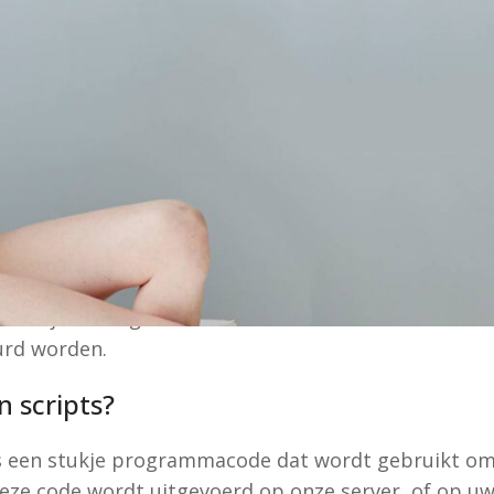
bsite,
https://www.beenmode-shop.nl/
(hierna: “de 
erwante technieken. (Hierna geldt dat alle technie
die door ons zijn ingeschakeld, worden cookies gepl
gebruik van cookies op onze website.
jn cookies
is een eenvoudig klein bestandje dat met pagina’s
uw harde schrijf van uw computer of ander appara
kan bij een volgend bezoek weer naar onze servers o
urd worden.
n scripts?
is een stukje programmacode dat wordt gebruikt om o
eze code wordt uitgevoerd op onze server, of op u