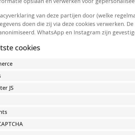
formatie opslaan en verwerken voor gepersonalisee
vacyverklaring van deze partijen door (welke regelma
gevens doen die zij via deze cookies verwerken. De 
anonimiseerd. WhatsApp en Instagram zijn gevestigd
tste cookies
erce
s
er JS
nts
eCAPTCHA