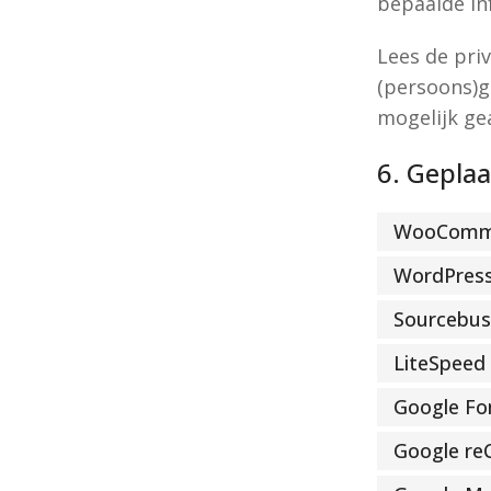
bepaalde in
Lees de pri
(persoons)ge
mogelijk ge
6. Geplaa
WooComm
WordPres
Sourcebust
LiteSpeed
Google Fo
Google r