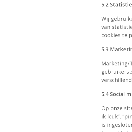
5.2 Statisti
Wij gebruik
van statist
cookies te p
5.3 Marketi
Marketing/T
gebruikersp
verschillen
5.4 Social 
Op onze sit
ik leuk”, “p
is ingeslot