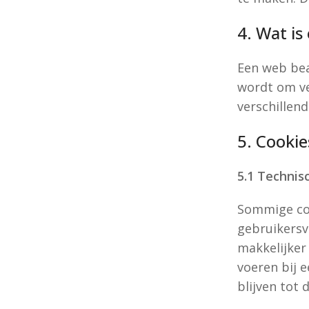
SALE
4. Wat i
Producten tot wel 40% korting!
Een web beac
Bekijk sale
wordt om ve
verschillen
5. Cookie
5.1 Technis
Sommige coo
gebruikersv
makkelijker
voeren bij 
blijven tot