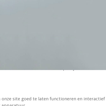
website”) wordt gebruikgemaakt van cookies en
ken voor het gemak “cookies” worden genoemd). Ook
aatst. In het onderstaande document informeren wij
 van deze website wordt meegestuurd en door uw
at wordt opgeslagen. De daarin opgeslagen
f die van de betreffende derde partijen
nze site goed te laten functioneren en interactief
w apparatuur.